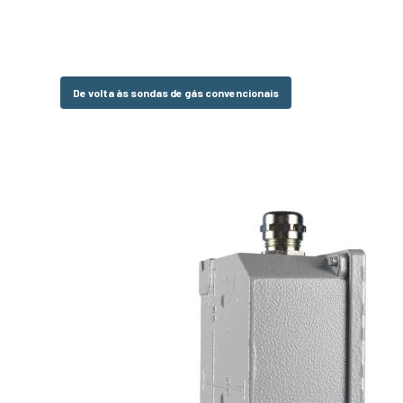
De volta às sondas de gás convencionais
Hit enter to search or ESC to close