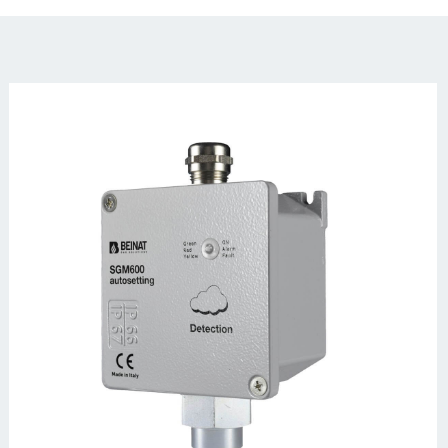
sgm600_autosetting-
03_3