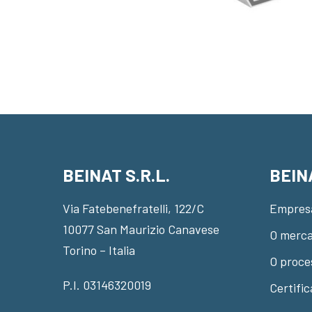
BEINAT S.R.L.
BEIN
Via Fatebenefratelli, 122/C
Empres
10077 San Maurizio Canavese
O merca
Torino – Italia
O proce
P.I. 03146320019
Certifi