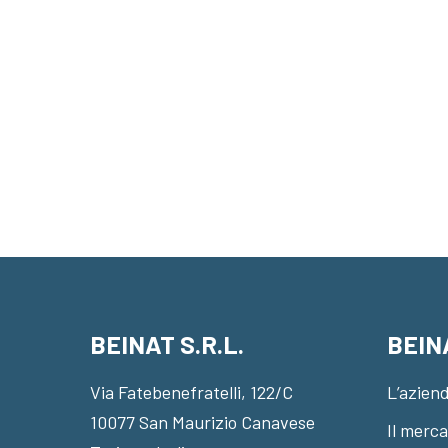
BEINAT S.R.L.
BEIN
Via Fatebenefratelli, 122/C
L’azien
10077 San Maurizio Canavese
Il merc