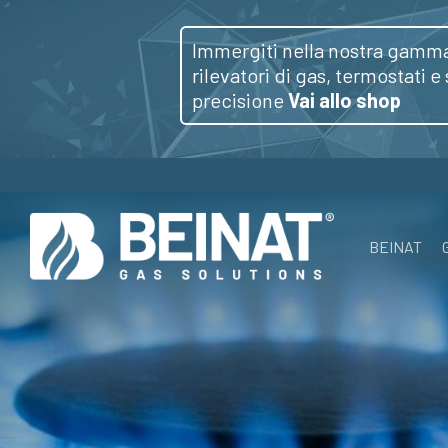
Skip
to
Immergiti nella nostra gamma
rilevatori di gas, termostati e
main
precisione
Vai allo shop
content
BEINAT