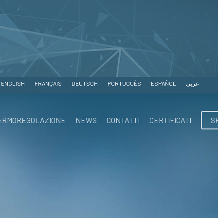
ENGLISH
FRANÇAIS
DEUTSCH
PORTUGUÊS
ESPAÑOL
عربي
ERMOREGOLAZIONE
NEWS
CONTATTI
CERTIFICATI
S