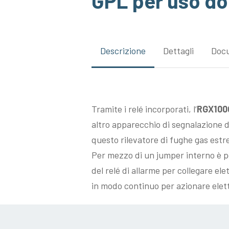
GPL per uso d
Descrizione
Dettagli
Doc
Tramite i relé incorporati, l’
RGX100
altro apparecchio di segnalazione d
questo rilevatore di fughe gas estr
Per mezzo di un jumper interno è p
del relé di allarme per collegare e
in modo continuo per azionare elettr