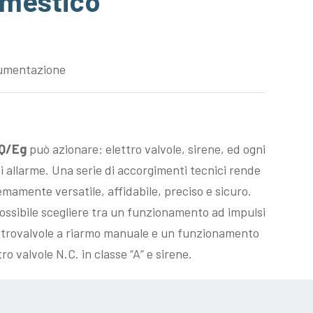
omestico
umentazione
Q/Eg
può azionare: elettro valvole, sirene, ed ogni
i allarme. Una serie di accorgimenti tecnici rende
emamente versatile, affidabile, preciso e sicuro.
ossibile scegliere tra un funzionamento ad impulsi
lettrovalvole a riarmo manuale e un funzionamento
o valvole N.C. in classe “A“ e sirene.