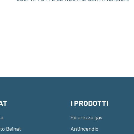
AT
I PRODOTTI
da
Sicurezza gas
ato Beinat
Antincendio