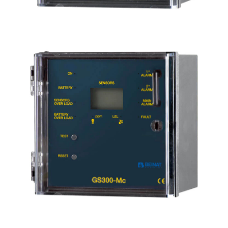
GS300M
Centrale gas esplosivi e tossici uso industriale
3 sonde convenzionali