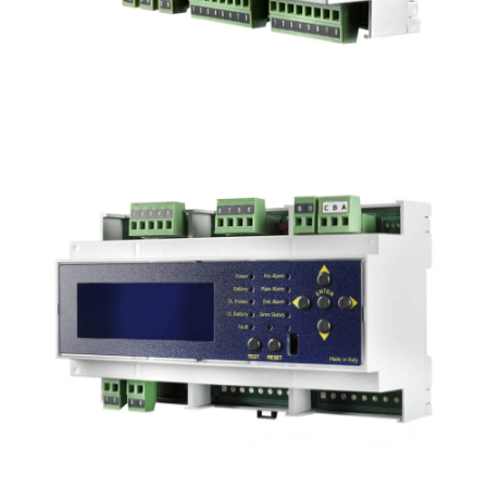
BX316XP
Centrale gas modulare:
2 zone per 16 sonde convenzionali