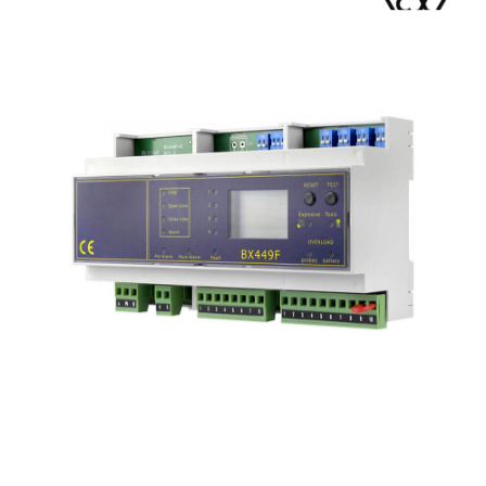
BX280-AX
Centralina gas modulare certificata ATEX
2 sonde convenzionali
BX449F