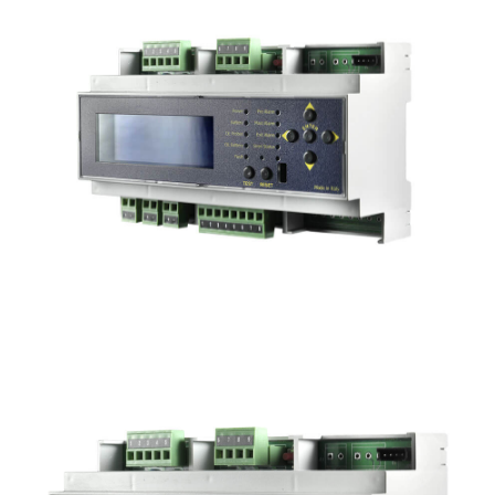
Centrale gas esplosivi, tossici e incendio
4 sonde convenzionali
BX308XP
Centrale gas modulare:
1 zona per 8 sonde convenzionali