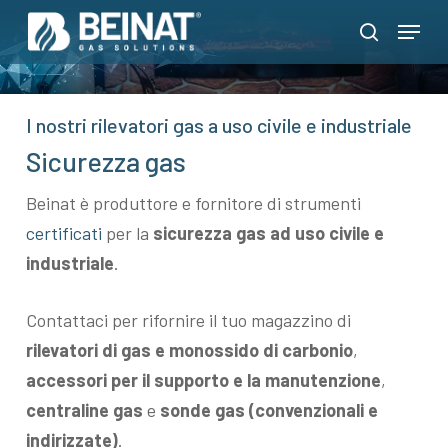
Skip
Menu
to
search
Close
main
Menu
content
I nostri rilevatori gas a uso civile e industriale
Sicurezza gas
Beinat è produttore e fornitore di strumenti
certificati
per la
sicurezza gas ad uso civile e
industriale
.
Contattaci per rifornire il tuo magazzino di
rilevatori di gas e monossido di carbonio
,
accessori per il supporto e la manutenzione
,
centraline gas
e
sonde gas (convenzionali e
indirizzate)
.