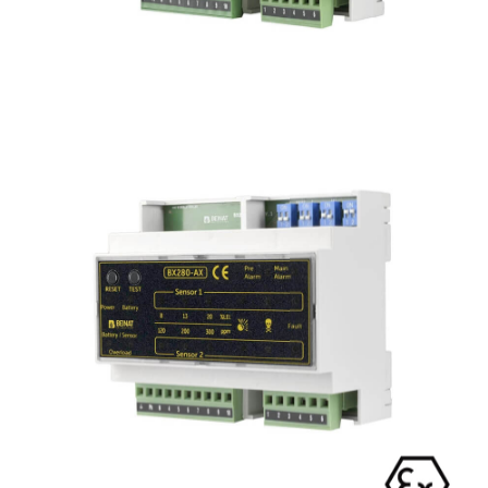
BX280
Centralina gas modulare
2 sonde convenzionali