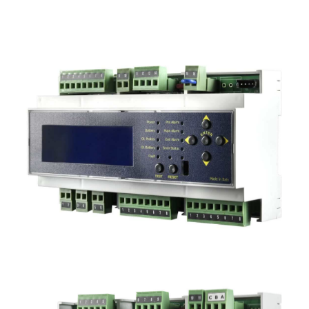
BXI32
Centrale gas modulare:
32 sonde Indirizzate
BX316xpX2