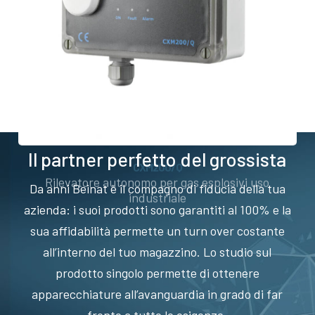
Il partner perfetto del grossista
CXM200/Q
Rilevatore autonomo per gas esplosivi uso
Da anni Beinat è il compagno di fiducia della tua
industriale
azienda: i suoi prodotti sono garantiti al 100% e la
sua affidabilità permette un turn over costante
all’interno del tuo magazzino. Lo studio sul
prodotto singolo permette di ottenere
apparecchiature all’avanguardia in grado di far
fronte a tutte le esigenze.