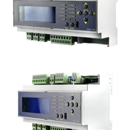
BX308xpX2
2 centraline BX308XP in box
2 zone per 16 sonde convenzionali