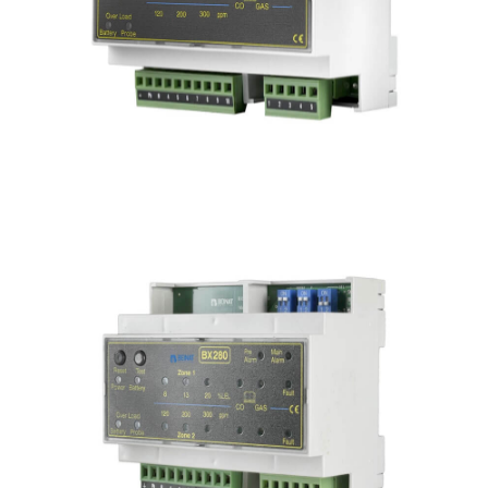
CAMELOT 480
Centralina di rilevazione gas 4 zone
BX180
Centralina gas modulare
1 sonda convenzionale