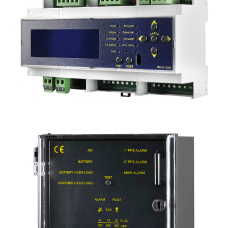
2 centraline BX316XP in box
4 zone per 32 sonde convenzionali
BXI32x2
2 centraline BXI32 in box
60 sonde indirizzate + 4 vie per CARD relè