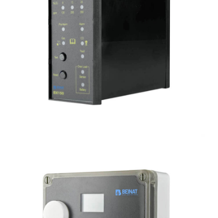
BX150
Centralina gas modulare
1 zona convenzionale