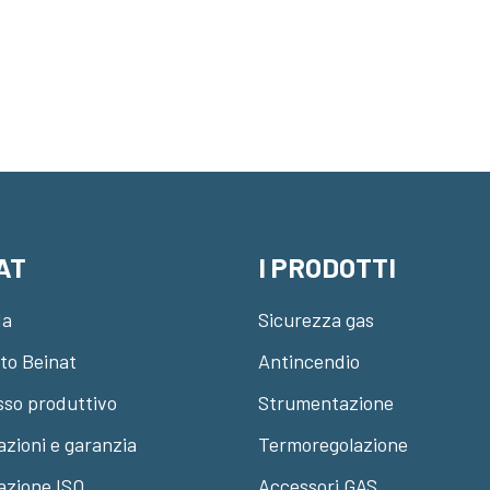
AT
I PRODOTTI
da
Sicurezza gas
ato Beinat
Antincendio
sso produttivo
Strumentazione
azioni e garanzia
Termoregolazione
cazione ISO
Accessori GAS