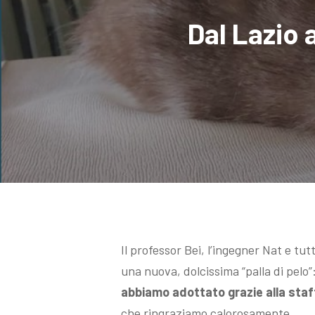
Dal Lazio 
Il professor Bei, l’ingegner Nat e tut
una nuova, dolcissima “palla di pelo”
Hit enter to search or ESC to close
abbiamo adottato grazie alla staf
che ringraziamo calorosamente.