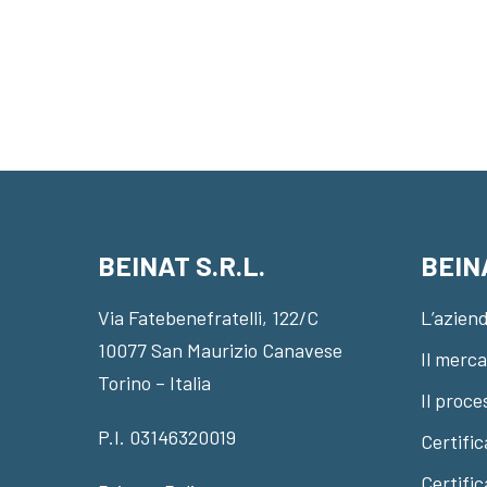
BEINAT S.R.L.
BEIN
Via Fatebenefratelli, 122/C
L’azien
10077 San Maurizio Canavese
Il merc
Torino – Italia
Il proce
P.I. 03146320019
Certific
Certifi