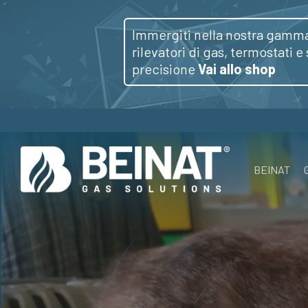
Skip
to
Immergiti nella nostra gamma
rilevatori di gas, termostati e
main
precisione
Vai allo shop
content
BEINAT