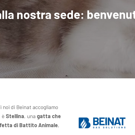
alla nostra sede: benvenut
ti noi di Beinat accogliamo
: è
Stellina
, una
gatta che
fetta di Battito Animale
,