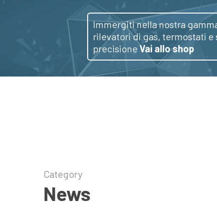
Skip
to
Immergiti nella nostra gamma
rilevatori di gas, termostati e
main
BEINAT
precisione
Vai allo shop
content
Category
News