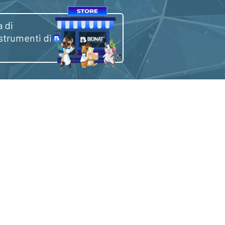
 di
 strumenti di
SICUREZZA
GREEN
ANTINCENDIO
STRUMENTAZIONE
T
GAS