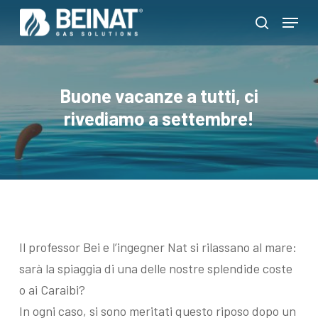
Skip
Menu
to
search
Close
main
Menu
content
Buone vacanze a tutti, ci
rivediamo a settembre!
Il professor Bei e l’ingegner Nat si rilassano al mare:
sarà la spiaggia di una delle nostre splendide coste
o ai Caraibi?
In ogni caso, si sono meritati questo riposo dopo un