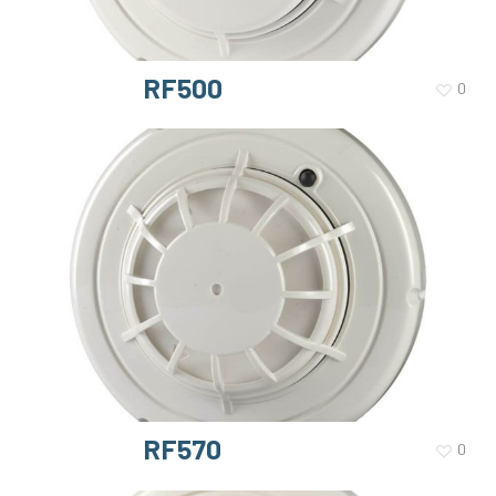
RF500
0
RF570
0