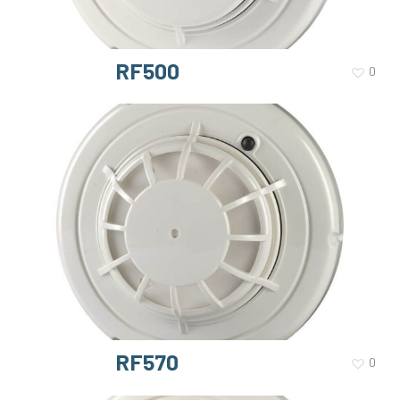
RF500
0
RF570
0