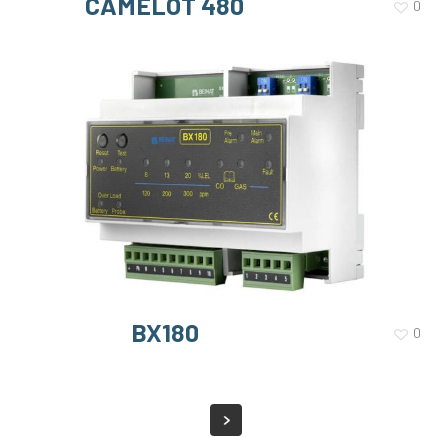
CAMELOT 480
0
BX180
0