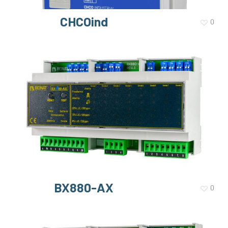
CHCOind
0
BX880-AX
0