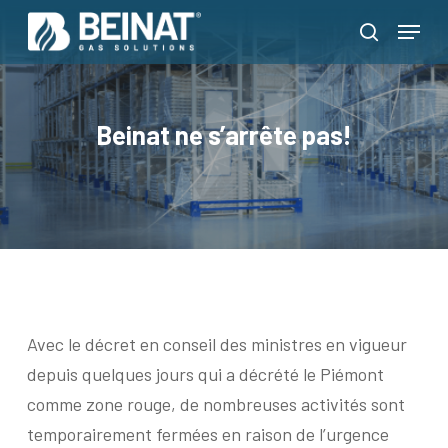
Skip
Menu
to
search
Close
main
Menu
content
Beinat ne s’arrête pas!
Avec le décret en conseil des ministres en vigueur
depuis quelques jours qui a décrété le Piémont
comme zone rouge, de nombreuses activités sont
temporairement fermées en raison de l’urgence