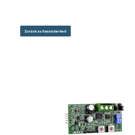
Zurück zu Gassicherheit
Hit enter to search or ESC to close