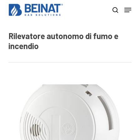
Skip
Menu
to
search
Close
main
Menu
content
Rilevatore autonomo di fumo e
incendio